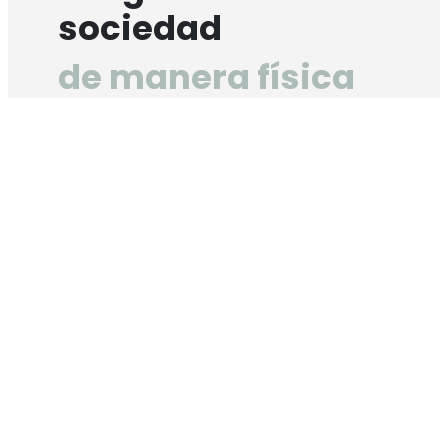
sociedad
de manera física
en sobre sellado
Es preciso resaltar que la invitación estará
publicada hasta el
Jueves 04 de Julio
del 2024, hora 12:00 m.,
donde serán
analizadas y evaluadas por nuestros
equipos de trabajo.